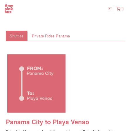
PT
0
Shuttles
Private Rides Panama
Panama City to Playa Venao